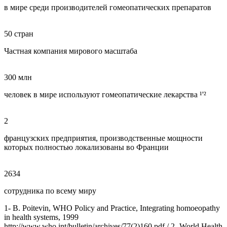
в мире среди производителей гомеопатических препаратов
50 стран
Частная компания мирового масштаба
300 млн
человек в мире используют гомеопатические лекарства ¹'²
2
французских предприятия, производственные мощности
которых полностью локализованы во Франции
2634
сотрудника по всему миру
1- B. Poitevin, WHO Policy and Practice, Integrating homoeopathy
in health systems, 1999
http://www.who.int/bulletin/archives/77(2)160.pdf / 2- World Health