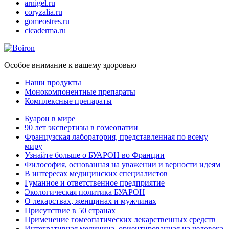
arnigel.ru
coryzalia.ru
gomeostres.ru
cicaderma.ru
Особое внимание к вашему здоровью
Наши продукты
Монокомпонентные препараты
Комплексные препараты
Буарон в мире
90 лет экспертизы в гомеопатии
Французская лаборатория, представленная по всему
миру
Узнайте больше о БУАРОН во Франции
Философия, основанная на уважении и верности идеям
В интересах медицинских специалистов
Гуманное и ответственное предприятие
Экологическая политика БУАРОН
О лекарствах, женщинах и мужчинах
Присутствие в 50 странах
Применение гомеопатических лекарственных средств
Интегративная медицина, ориентированная на человека