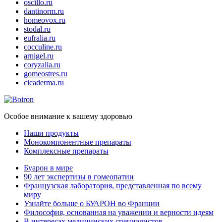
oscillo.ru
dantinorm.ru
homeovox.ru
stodal.ru
eufralia.ru
cocculine.ru
arnigel.ru
coryzalia.ru
gomeostres.ru
cicaderma.ru
Особое внимание к вашему здоровью
Наши продукты
Монокомпонентные препараты
Комплексные препараты
Буарон в мире
90 лет экспертизы в гомеопатии
Французская лаборатория, представленная по всему
миру
Узнайте больше о БУАРОН во Франции
Философия, основанная на уважении и верности идеям
В интересах медицинских специалистов