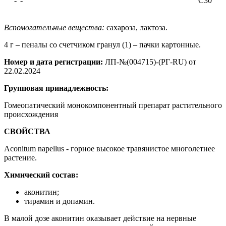
-"-
С30
Вспомогательные вещества:
сахароза, лактоза.
4 г – пеналы со счетчиком гранул (1) – пачки картонные.
Номер и дата регистрации:
ЛП-№(004715)-(РГ-RU) от
22.02.2024
Групповая принадлежность:
Гомеопатический монокомпонентный препарат растительного
происхождения
СВОЙСТВА
Aconitum napellus - горное высокое травянистое многолетнее
растение.
Химический состав:
аконитин;
тирамин и допамин.
В малой дозе аконитин оказывает действие на нервные