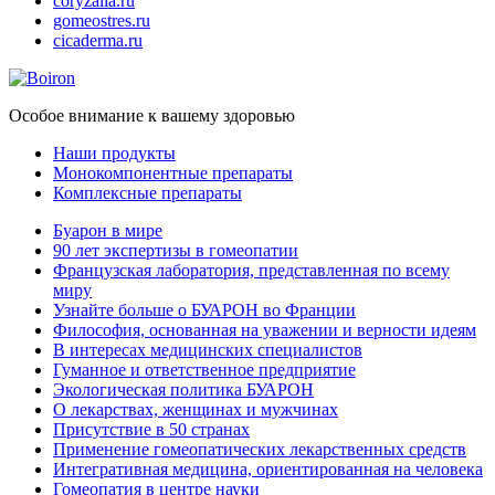
coryzalia.ru
gomeostres.ru
cicaderma.ru
Особое внимание к вашему здоровью
Наши продукты
Монокомпонентные препараты
Комплексные препараты
Буарон в мире
90 лет экспертизы в гомеопатии
Французская лаборатория, представленная по всему
миру
Узнайте больше о БУАРОН во Франции
Философия, основанная на уважении и верности идеям
В интересах медицинских специалистов
Гуманное и ответственное предприятие
Экологическая политика БУАРОН
О лекарствах, женщинах и мужчинах
Присутствие в 50 странах
Применение гомеопатических лекарственных средств
Интегративная медицина, ориентированная на человека
Гомеопатия в центре науки