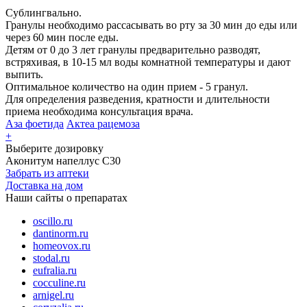
Сублингвально.
Гранулы необходимо рассасывать во рту за 30 мин до еды или
через 60 мин после еды.
Детям от 0 до 3 лет гранулы предварительно разводят,
встряхивая, в 10-15 мл воды комнатной температуры и дают
выпить.
Оптимальное количество на один прием - 5 гранул.
Для определения разведения, кратности и длительности
приема необходима консультация врача.
Аза фоетида
Актеа рацемоза
+
Выберите дозировку
Аконитум напеллус С30
Забрать из аптеки
Доставка на дом
Наши сайты о препаратах
oscillo.ru
dantinorm.ru
homeovox.ru
stodal.ru
eufralia.ru
cocculine.ru
arnigel.ru