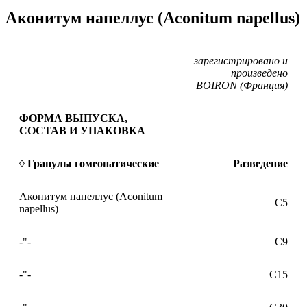
Аконитум напеллус (Aconitum napellus)
зарегистрировано и
произведено
BOIRON (Франция)
ФОРМА ВЫПУСКА,
СОСТАВ И УПАКОВКА
◊ Гранулы гомеопатические
Разведение
Аконитум напеллус (Aconitum
C5
napellus)
-"-
С9
-"-
С15