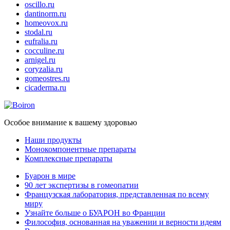
oscillo.ru
dantinorm.ru
homeovox.ru
stodal.ru
eufralia.ru
cocculine.ru
arnigel.ru
coryzalia.ru
gomeostres.ru
cicaderma.ru
Особое внимание к вашему здоровью
Наши продукты
Монокомпонентные препараты
Комплексные препараты
Буарон в мире
90 лет экспертизы в гомеопатии
Французская лаборатория, представленная по всему
миру
Узнайте больше о БУАРОН во Франции
Философия, основанная на уважении и верности идеям