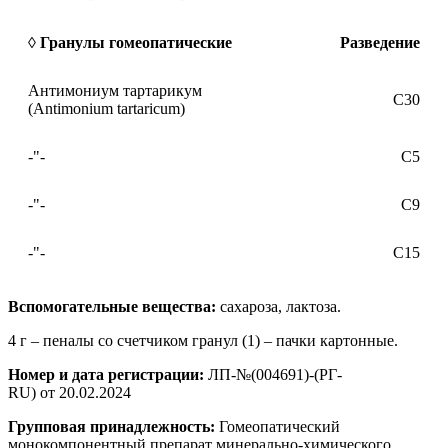
◊ Гранулы гомеопатические
Разведение
Антимониум тартарикум
С30
(Antimonium tartaricum)
-"-
C5
-"-
С9
-"-
С15
Вспомогательные вещества:
сахароза, лактоза.
4 г – пеналы со счетчиком гранул (1) – пачки картонные.
Номер и дата регистрации:
ЛП-№(004691)-(РГ-
RU) от 20.02.2024
Групповая принадлежность:
Гомеопатический
монокомпонентный препарат минерально-химического