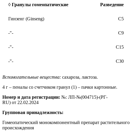
◊ Гранулы гомеопатические
Разведение
Гинзенг (Ginseng)
C5
-"-
С9
-"-
С15
-"-
С30
Вспомогательные вещества:
сахароза, лактоза.
4 г – пеналы со счетчиком гранул (1) – пачки картонные.
Номер и дата регистрации:
№: ЛП-№(004715)-(РГ-
RU) от 22.02.2024
Групповая принадлежность:
Гомеопатический монокомпонентный препарат растительного
происхождения