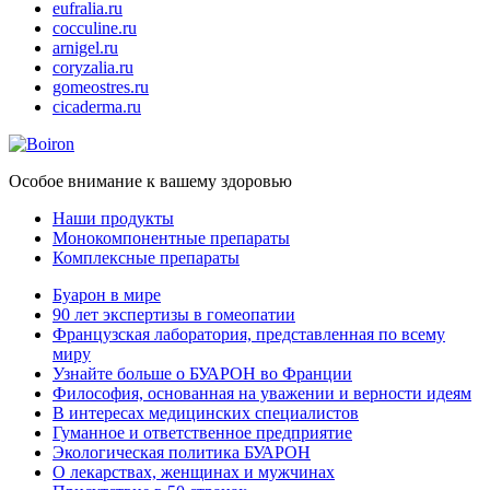
eufralia.ru
cocculine.ru
arnigel.ru
coryzalia.ru
gomeostres.ru
cicaderma.ru
Особое внимание к вашему здоровью
Наши продукты
Монокомпонентные препараты
Комплексные препараты
Буарон в мире
90 лет экспертизы в гомеопатии
Французская лаборатория, представленная по всему
миру
Узнайте больше о БУАРОН во Франции
Философия, основанная на уважении и верности идеям
В интересах медицинских специалистов
Гуманное и ответственное предприятие
Экологическая политика БУАРОН
О лекарствах, женщинах и мужчинах