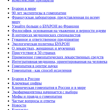
Комплексные препараты
Буарон в мире
90 лет экспертизы в гомеопатии
Французская лаборатория, представленная по всему
миру
Узнайте больше о БУАРОН во Франции
Философия, основанная на уважении и верности идеям
В интересах медицинских специалистов
Гуманное и ответственное предприятие
Экологическая политика БУАРОН
О лекарствах, женщинах и мужчинах
Присутствие в 50 странах
Применение гомеопатических лекарственных средств
Интегративная медицина, ориентированная на человека
Гомеопатия в центре науки
Гомеопатия - как способ исцеления
Буарон в России
Ключевые цифры
Клиническая гомеопатия в России и в мире
Экофармацевтика начинается с выбора
Мифы и правда о гомеопатии
Частые вопросы и ответы
Новости
Контакты