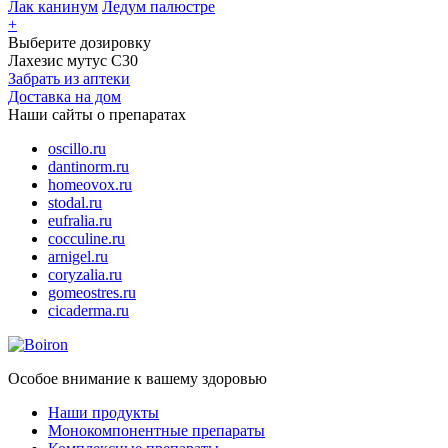
Лак канинум
Ледум палюстре
+
Выберите дозировку
Лахезис мутус С30
Забрать из аптеки
Доставка на дом
Наши сайты о препаратах
oscillo.ru
dantinorm.ru
homeovox.ru
stodal.ru
eufralia.ru
cocculine.ru
arnigel.ru
coryzalia.ru
gomeostres.ru
cicaderma.ru
Особое внимание к вашему здоровью
Наши продукты
Монокомпонентные препараты