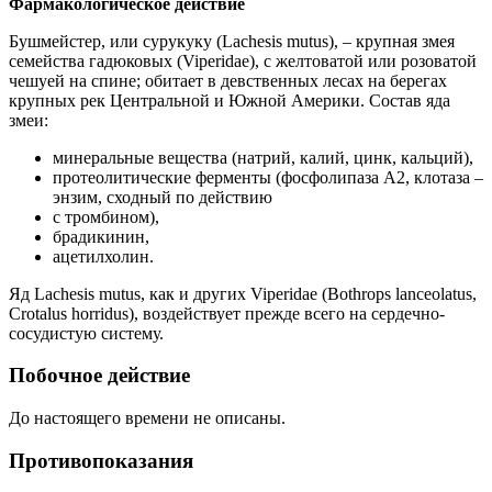
Фармакологическое действие
Бушмейстер, или сурукуку (Lachesis mutus), – крупная змея
семейства гадюковых (Viperidae), с желтоватой или розоватой
чешуей на спине; обитает в девственных лесах на берегах
крупных рек Центральной и Южной Америки. Состав яда
змеи:
минеральные вещества (натрий, калий, цинк, кальций),
протеолитические ферменты (фосфолипаза A2, клотаза –
энзим, сходный по действию
с тромбином),
брадикинин,
ацетилхолин.
Яд Lachesis mutus, как и других Viperidae (Bothrops lanceolatus,
Crotalus horridus), воздействует прежде всего на сердечно-
сосудистую систему.
Побочное действие
До настоящего времени не описаны.
Противопоказания