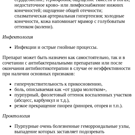
недостаточное крово- или лимфоснабжение нижних
конечностей; ощущение общей отечности;
спазматическая артериальная гипертензия; холодные
конечности, кожа напоминает мрамор с голубоватым
оттенком (колени).
Инфектология
Инфекции и острые гнойные процессы.
Препарат может быть назначен как самостоятельно, так и в
сочетании с антибактериальными препаратами или после
окончания антибиотикотерапии в случае ее неэффективности
при наличии основных признаков:
гиперчувствительность к прикосновению,
боль, описываемая как «от удара молотком»,
пурпурный, фиолетовый оттенок воспаленных участков
(абсцесс, карбункул и т.д.),
резкое прекращение пиореи (ринорея, оторея и т.п.).
Проктология
Пурпурные очень болезненные геморроидальные узлы,
выпадение которых заставляет подозревать