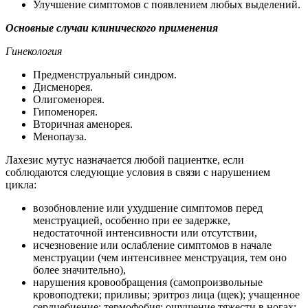
Улучшение симптомов с появлением любых выделений.
Основные случаи клинического применения
Гинекология
Предменструальный синдром.
Дисменорея.
Олигоменорея.
Гипоменорея.
Вторичная аменорея.
Менопауза.
Лахезис мутус назначается любой пациентке, если
соблюдаются следующие условия в связи с нарушением
цикла:
возобновление или ухудшение симптомов перед
менструацией, особенно при ее задержке,
недостаточной интенсивности или отсутствии,
исчезновение или ослабление симптомов в начале
менструации (чем интенсивнее менструация, тем оно
более значительно),
нарушения кровообращения (самопроизвольные
кровоподтеки; приливы; эритроз лица (щек); учащенное
сердцебиение; термофобия; ощущение тяжести в ногах;