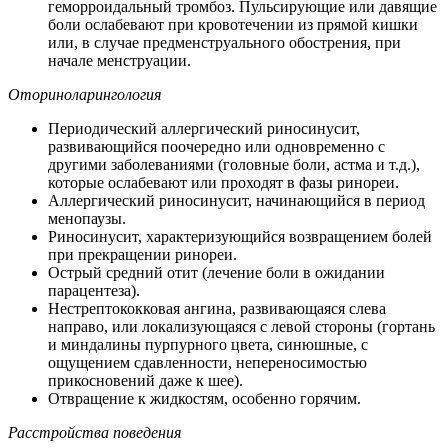
геморроидальный тромбоз. Пульсирующие или давящие
боли ослабевают при кровотечении из прямой кишки
или, в случае предменструального обострения, при
начале менструации.
Оториноларингология
Периодический аллергический риносинусит,
развивающийся поочередно или одновременно с
другими заболеваниями (головные боли, астма и т.д.),
которые ослабевают или проходят в фазы ринореи.
Аллергический риносинусит, начинающийся в период
менопаузы.
Риносинусит, характеризующийся возвращением болей
при прекращении ринореи.
Острый средний отит (лечение боли в ожидании
парацентеза).
Нестрептококковая ангина, развивающаяся слева
направо, или локализующаяся с левой стороны (гортань
и миндалины пурпурного цвета, синюшные, с
ощущением сдавленности, непереносимостью
прикосновений даже к шее).
Отвращение к жидкостям, особенно горячим.
Расстройства поведения