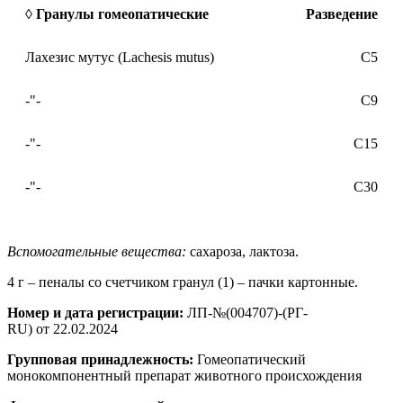
◊ Гранулы гомеопатические
Разведение
Лахезис мутус (Lachesis mutus)
C5
-"-
С9
-"-
С15
-"-
С30
Вспомогательные вещества:
сахароза, лактоза.
4 г – пеналы со счетчиком гранул (1) – пачки картонные.
Номер и дата регистрации:
ЛП-№(004707)-(РГ-
RU) от 22.02.2024
Групповая принадлежность:
Гомеопатический
монокомпонентный препарат животного происхождения