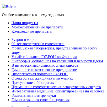
Особое внимание к вашему здоровью
Наши продукты
Монокомпонентные препараты
Комплексные препараты
Буарон в мире
90 лет экспертизы в гомеопатии
Французская лаборатория, представленная по всему
миру
Узнайте больше о БУАРОН во Франции
Философия, основанная на уважении и верности идеям
В интересах медицинских специалистов
Гуманное и ответственное предприятие
Экологическая политика БУАРОН
О лекарствах, женщинах и мужчинах
Присутствие в 50 странах
Применение гомеопатических лекарственных средств
Интегративная медицина, ориентированная на человека
Гомеопатия в центре науки
Гомеопатия - как способ исцеления