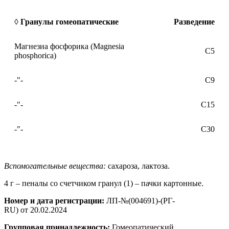
◊ Гранулы гомеопатические
Разведение
Магнезиа фосфорика (Magnesia
C5
phosphorica)
-"-
С9
-"-
С15
-"-
С30
Вспомогательные вещества:
сахароза, лактоза.
4 г – пеналы со счетчиком гранул (1) – пачки картонные.
Номер и дата регистрации:
ЛП-№(004691)-(РГ-
RU) от 20.02.2024
Групповая принадлежность:
Гомеопатический