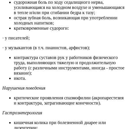
судорожная боль по ходу седалищного нерва,
усиливающаяся на холодном воздухе и уменьшающаяся
в тепле и/или при сгибании бедра к тазу;
острая зубная боль, возникающая при употреблении
холодных напитков;
кратковременные судороги:
· у писателей;
· у музыкантов (в т.ч. пианистов, арфистов);
контрактура суставов рук у работников физического
труда, выполняющих тяжелую и продолжительную
работу (с различными инструментами, иногда - простое
вязание);
икота.
Нарушения поведения
критические проявления спазмофилии (акропарестезия
и контрактура, затрагивающие конечности).
Гастроэнтерология
кишечная колика при болезненной диарее или
дизентерии;