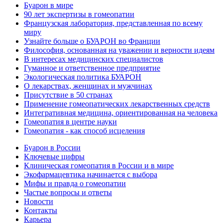
Буарон в мире
90 лет экспертизы в гомеопатии
Французская лаборатория, представленная по всему
миру
Узнайте больше о БУАРОН во Франции
Философия, основанная на уважении и верности идеям
В интересах медицинских специалистов
Гуманное и ответственное предприятие
Экологическая политика БУАРОН
О лекарствах, женщинах и мужчинах
Присутствие в 50 странах
Применение гомеопатических лекарственных средств
Интегративная медицина, ориентированная на человека
Гомеопатия в центре науки
Гомеопатия - как способ исцеления
Буарон в России
Ключевые цифры
Клиническая гомеопатия в России и в мире
Экофармацевтика начинается с выбора
Мифы и правда о гомеопатии
Частые вопросы и ответы
Новости
Контакты
Карьера