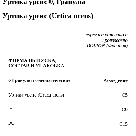
Уртика уренс®, Гранулы
Уртика уренс (Urtica urens)
зарегистрировано и
произведено
BOIRON (Франция)
ФОРМА ВЫПУСКА,
СОСТАВ И УПАКОВКА
◊ Гранулы гомеопатические
Разведение
Уртика уренс (Urtica urens)
C5
-"-
С9
-"-
С15