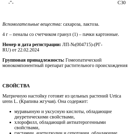
-"-
С30
Вспомогательные вещества:
сахароза, лактоза.
4 г – пеналы со счетчиком гранул (1) – пачки картонные.
Номер и дата регистрации:
ЛП-№(004715)-(РГ-
RU) от 22.02.2024
Групповая принадлежность:
Гомеопатический
монокомпонентный препарат растительного происхождения
СВОЙСТВА
Матричную настойку готовят из цельных растений Urtica
urens L. (Крапива жгучая). Она содержит:
муравьиную и уксусную кислоты, обладающие
диуретическими свойствами,
хлорофилл, обладающий антиатерогенными
свойствами,
гистамин, ацетилхолин и серотонин, обладающие