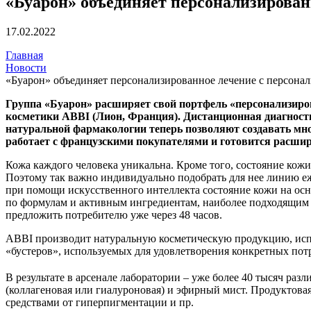
«Буарон» объединяет персонализирован
17.02.2022
Главная
Новости
«Буарон» объединяет персонализированное лечение с персона
Группа «Буарон» расширяет свой портфель «персонализиро
косметики ABBI (Лион, Франция). Дистанционная диагност
натуральной фармакологии теперь позволяют создавать мно
работает с французскими покупателями и готовится расшири
Кожа каждого человека уникальна. Кроме того, состояние кожи
Поэтому так важно индивидуально подобрать для нее линию еж
при помощи искусственного интеллекта состояние кожи на осн
по формулам и активным ингредиентам, наиболее подходящим 
предложить потребителю уже через 48 часов.
ABBI производит натуральную косметическую продукцию, испо
«бустеров», используемых для удовлетворения конкретных по
В результате в арсенале лаборатории – уже более 40 тысяч ра
(коллагеновая или гиалуроновая) и эфирный мист. Продуктова
средствами от гиперпигментации и пр.