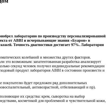
дом
риобрел лабораторию по производству персонализированной
лекта от ABBI и исчерпывающие знания «Буарон» в
кожей. Точность диагностики достигает 97%. Лаборатория
климатических колебаний и множества других факторов.
ли это возможным: запатентованная разработка анализирует
сколько секунд человек получил индивидуальные рекомендации
ходовый продукт лаборатория ABBI в состоянии произвести и
же покупателю будет предложен ряд дополнительных
овоспалительный, антивозрастной, отбеливающий и пр).
ополняющие их средства: крем, сыворотка на выбор
редствами, косметикой для проблемной и чувствительной кожи,