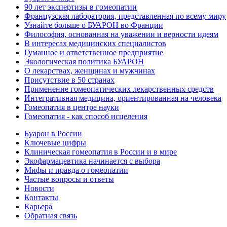
90 лет экспертизы в гомеопатии
Французская лаборатория, представленная по всему миру
Узнайте больше о БУАРОН во Франции
Философия, основанная на уважении и верности идеям
В интересах медицинских специалистов
Гуманное и ответственное предприятие
Экологическая политика БУАРОН
О лекарствах, женщинах и мужчинах
Присутствие в 50 странах
Применение гомеопатических лекарственных средств
Интегративная медицина, ориентированная на человека
Гомеопатия в центре науки
Гомеопатия - как способ исцеления
Буарон в России
Ключевые цифры
Клиническая гомеопатия в России и в мире
Экофармацевтика начинается с выбора
Мифы и правда о гомеопатии
Частые вопросы и ответы
Новости
Контакты
Карьера
Обратная связь