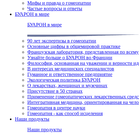
Мифы и правда о гомеопатии
Частые вопросы и ответы
БУАРОН в мире
БУАРОН в мире
90 лет экспертизы в гомеопатии
Основные цифры в общемировой практике
Французская лаборатория, представленная по всем
Узнайте больше о БУАРОН во Франции
Философия, основанная на уважении и верности и
В интересах медицинских специалистов
Гуманное и ответственное предприятие
Экологическая политика БУАРОН
О лекарствах, женщинах и мужчинах
Присутствие в 50 странах
Применение гомеопатических лекарственных средс
Интегративная медицина, ориентированная на чело
Гомеопатия в центре науки
Гомеопатия - как способ исцеления
Наши продукты
Наши продукты