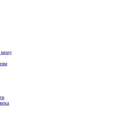
у миру
деям
тв
века