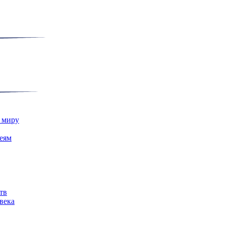
у миру
деям
тв
века