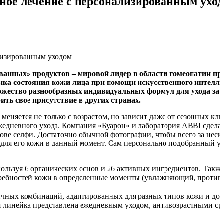
ное лечение с персонализированным ухо
лизированным уходом
ванных» продуктов – мировой лидер в области гомеопатии п
ика состояния кожи лица при помощи искусственного интел
жество разнообразных индивидуальных формул для ухода за 
ть свое присутствие в других странах.
 меняется не только с возрастом, но зависит даже от сезонных 
едневного ухода. Компания «Буарон» и лаборатория ABBI сдела
ове селфи. Достаточно обычной фотографии, чтобы всего за не
для его кожи в данный момент. Сам персонально подобранный у
льзуя 6 органических основ и 26 активных ингредиентов. Так
требностей кожи в определенные моменты (увлажняющий, против
зличных комбинаций, адаптированных для разных типов кожи и д
я линейка представлена ежедневным уходом, антивозрастными с