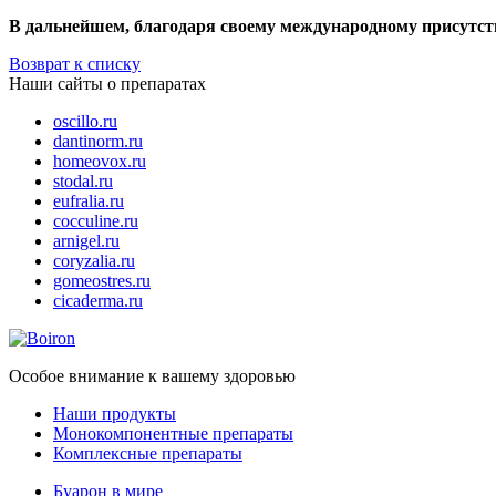
В дальнейшем, благодаря своему международному присутст
Возврат к списку
Наши сайты о препаратах
oscillo.ru
dantinorm.ru
homeovox.ru
stodal.ru
eufralia.ru
cocculine.ru
arnigel.ru
coryzalia.ru
gomeostres.ru
cicaderma.ru
Особое внимание к вашему здоровью
Наши продукты
Монокомпонентные препараты
Комплексные препараты
Буарон в мире