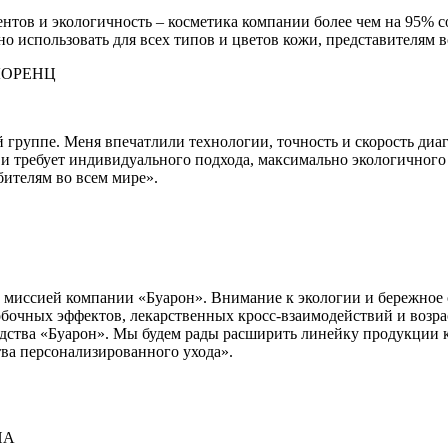
иентов и экологичность – косметика компании более чем на 95%
 использовать для всех типов и цветов кожи, представителям в
руппе. Меня впечатлили технологии, точность и скорость диаг
 и требует индивидуального подхода, максимально экологичног
ителям во всем мире».
иссией компании «Буарон». Внимание к экологии и бережное отн
обочных эффектов, лекарственных кросс-взаимодействий и возр
дства «Буарон». Мы будем рады расширить линейку продукции к
ва персонализированного ухода».