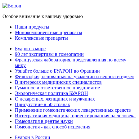
Особое внимание к вашему здоровью
Наши продукты
Монокомпонентные препараты
Комплексные препараты
Буарон в мире
90 лет экспертизы в гомеопатии
Французская лаборатория, представленная по всему
миру
Узнайте больше о БУАРОН во Франции
Философия, основанная на уважении и верности идеям
В интересах медицинских специалистов
Гуманное и ответственное предприятие
Экологическая политика БУАРОН
О лекарствах, женщинах и мужчинах
Присутствие в 50 странах
Применение гомеопатических лекарственных средств
Интегративная медицина, ориентированная на человека
Гомеопатия в центре науки
Гомеопатия - как способ исцеления
Буарон в России