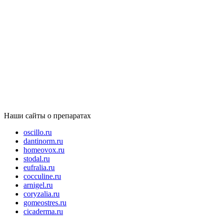
Наши сайты о препаратах
oscillo.ru
dantinorm.ru
homeovox.ru
stodal.ru
eufralia.ru
cocculine.ru
arnigel.ru
coryzalia.ru
gomeostres.ru
cicaderma.ru