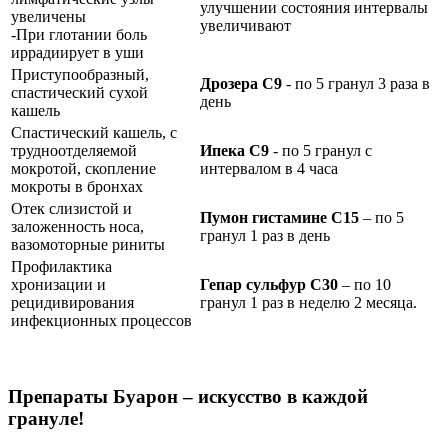
улучшении состояния интервалы
увеличены
увеличивают
-При глотании боль
иррадиирует в уши
Приступообразный,
Дрозера С9
- по 5 гранул 3 раза в
спастический сухой
день
кашель
Спастический кашель, с
трудноотделяемой
Ипека С9
- по 5 гранул с
мокротой, скопление
интервалом в 4 часа
мокроты в бронхах
Отек слизистой и
Пумон гистамине С15
– по 5
заложенность носа,
гранул 1 раз в день
вазомоторные риниты
Профилактика
хронизации и
Гепар сульфур С30
– по 10
рецидивирования
гранул 1 раз в неделю 2 месяца.
инфекционных процессов
Препараты Буарон – искусство в каждой
грануле!