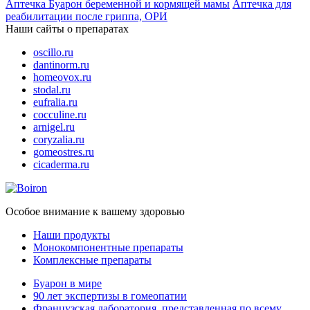
Аптечка Буарон беременной и кормящей мамы
Аптечка для
реабилитации после гриппа, ОРИ
Наши сайты о препаратах
oscillo.ru
dantinorm.ru
homeovox.ru
stodal.ru
eufralia.ru
cocculine.ru
arnigel.ru
coryzalia.ru
gomeostres.ru
cicaderma.ru
Особое внимание к вашему здоровью
Наши продукты
Монокомпонентные препараты
Комплексные препараты
Буарон в мире
90 лет экспертизы в гомеопатии
Французская лаборатория, представленная по всему