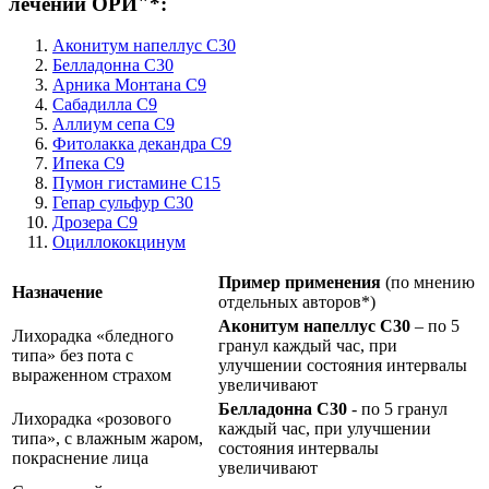
лечении ОРИ"*:
Аконитум напеллус C30
Белладонна C30
Арника Монтана С9
Сабадилла C9
Аллиум сепа С9
Фитолакка декандра С9
Ипека С9
Пумон гистамине С15
Гепар сульфур С30
Дрозера С9
Оциллококцинум
Пример применения
(по мнению
Назначение
отдельных авторов*)
Аконитум напеллус C30
– по 5
Лихорадка «бледного
гранул каждый час, при
типа» без пота с
улучшении состояния интервалы
выраженном страхом
увеличивают
Белладонна C30
- по 5 гранул
Лихорадка «розового
каждый час, при улучшении
типа», с влажным жаром,
состояния интервалы
покраснение лица
увеличивают