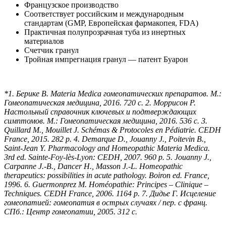
Французское производство
Соответствует российским и международным
стандартам (GMP, Европейская фармакопея, FDA)
Практичная полупрозрачная туба из инертных
материалов
Счетчик гранул
Тройная импрегнация гранул — патент Буарон
*1. Берике В. Materia Medica гомеопатических препаратов. М.:
Гомеопатическая медицина, 2016. 720 с. 2. Моррисон Р.
Настольный справочник ключевых и подтверждающих
симптомов. М.: Гомеопатическая медицина, 2016. 536 с. 3.
Quillard M., Mouillet J. Schémas & Protocoles en Pédiatrie. CEDH
France, 2015. 282 p. 4. Demarque D., Jouanny J., Poitevin B.,
Saint-Jean Y. Pharmacology and Homeopathic Materia Medica.
3rd ed. Sainte-Foy-lès-Lyon: CEDH, 2007. 960 р. 5. Jouanny J.,
Carpanne J.-B., Dancer H., Masson J.-L. Homeopathic
therapeutics: possibilities in acute pathology. Boiron ed. France,
1996. 6. Guermonprez M. Homéopathie: Principes – Clinique –
Techniques. CEDH France, 2006. 1164 p. 7. Дидье Г. Исцеление
гомеопатией: гомеопатия в острых случаях / пер. с франц.
СПб.: Центр гомеопатии, 2005. 312 с.