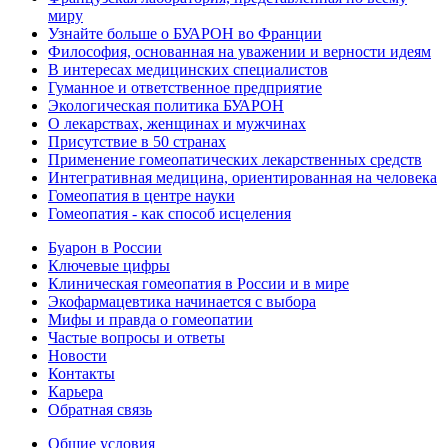
миру
Узнайте больше о БУАРОН во Франции
Философия, основанная на уважении и верности идеям
В интересах медицинских специалистов
Гуманное и ответственное предприятие
Экологическая политика БУАРОН
О лекарствах, женщинах и мужчинах
Присутствие в 50 странах
Применение гомеопатических лекарственных средств
Интегративная медицина, ориентированная на человека
Гомеопатия в центре науки
Гомеопатия - как способ исцеления
Буарон в России
Ключевые цифры
Клиническая гомеопатия в России и в мире
Экофармацевтика начинается с выбора
Мифы и правда о гомеопатии
Частые вопросы и ответы
Новости
Контакты
Карьера
Обратная связь
Общие условия