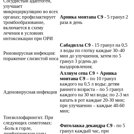
Сосудистый адаптоген,
улучшает
микроциркуляцию во всех
органах; профилактирует
Арника монтана С9
- 5 гранул 2
тромбообразование,
раза в день
включается в схему
лечения в условиях
интоксикации при ОРИ
Сабадилла C9
- 15 гранул на 0,5
л воды по глотку каждые 30–40
Риновирусная инфекция:
мин до улучшения, затем по 5
поражение слизистой носа
гранул 3 р/день до
выздоровления;
Аллиум сепа С9
+
Арника
монтана С9
– по 10 гранул
каждого на 0,5 л воды; детям
раннего возраста – по 5 гранул
Аденовирусная инфекция
каждого на 30 мл воды; по 2-3 мл
капать в рот каждые 20-30 мин;
при улучшении – каждые 40-60
мин;
Тонзиллофарингит. При
следующих симптомах:
Фитолакка декандра С9
- по 5
-Боль в горле,
гранул каждый час, при
лимфатические узлы